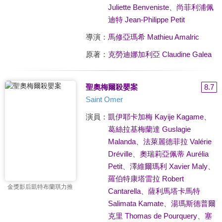
Juliette Benveniste
、
尚菲利浦佩
迪特 Jean-Philippe Petit
導演：
馬修亞瑪希 Mathieu Amalric
原著：
克勞迪娜加利亞 Claudine Galea
聖奧梅爾殺嬰案
8.7
Saint Omer
演員：
凱伊耶卡加梅 Kayije Kagame
、
葛絲拉基梅蘭達 Guslagie
Malanda
、
法萊麗德菲拉 Valérie
Dréville
、
奧瑞莉亞佩蒂 Aurélia
Petit
、
澤維爾瑪利 Xavier Maly
、
羅伯特康塔雷拉 Robert
金獎影后凱特布蘭琪力推
Cantarella
、
薩利馬塔卡馬特
Salimata Kamate
、
湯瑪斯德普爾
克里 Thomas de Pourquery
、
塞