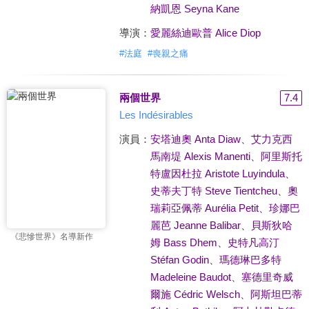
納凱恩 Seyna Kane
導演：
愛麗絲迪歐普 Alice Diop
#
法庭
#
喪親之痛
兩個世界
7.4
Les Indésirables
演員：
安塔迪奧 Anta Diaw
、
艾力克西
馬南堤 Alexis Manenti
、
阿里斯托
特盧因杜拉 Aristote Luyindula
、
史蒂夫丁特 Steve Tientcheu
、
奧
瑞莉亞佩蒂 Aurélia Petit
、
珍娜巴
麗芭 Jeanne Balibar
、
貝斯狄哈
《悲慘世界》名導新作
姆 Bass Dhem
、
史特凡高汀
Stéfan Godin
、
瑪德琳巴多特
Madeleine Baudot
、
塞德里奇威
爾施 Cédric Welsch
、
阿斯坦巴蒂