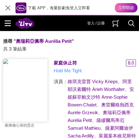
下載 APP，海量影劇免登入立即看
登入 / 註冊
搜尋 "
奧瑞莉亞佩蒂 Aurélia Petit
"
共 3 筆結果
家庭休止符
8.0
Hold Me Tight
演員：
維琪克雷普 Vicky Krieps
、
阿里
耶沃索爾特 Arieh Worthalter
、
安
妮蘇菲鮑文沙特 Anne-Sophie
Bowen-Chatet
、
奧雷爾格熱西克
Aurèle Grzesik
、
奧瑞莉亞佩蒂
Aurélia Petit
、
薩繆爾馬蒂厄
最痛徹心扉的思念
Samuel Mathieu
、
薩夏阿爾迪伊
Sacha Ardilly
、
茱麗葉本維尼斯特