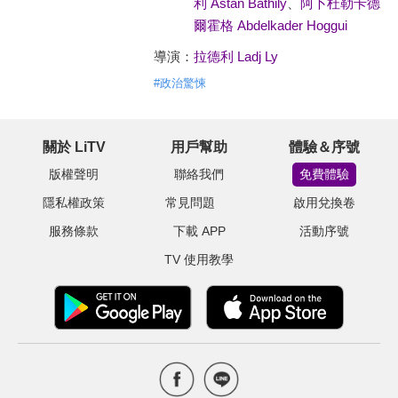
利 Astan Bathily
、
阿卜杜勒卡德
爾霍格 Abdelkader Hoggui
導演：
拉德利 Ladj Ly
#
政治驚悚
關於 LiTV
用戶幫助
體驗＆序號
版權聲明
聯絡我們
免費體驗
隱私權政策
常見問題
啟用兌換卷
服務條款
下載 APP
活動序號
TV 使用教學