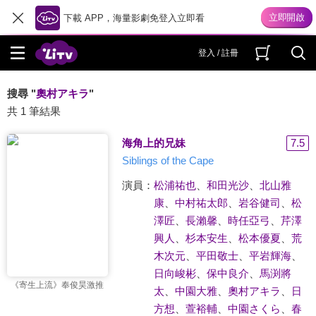
下載 APP，海量影劇免登入立即看
登入 / 註冊
搜尋 "
奧村アキラ
"
共 1 筆結果
海角上的兄妹
7.5
Siblings of the Cape
演員：
松浦祐也
、
和田光沙
、
北山雅
康
、
中村祐太郎
、
岩谷健司
、
松
澤匠
、
長瀨馨
、
時任亞弓
、
芹澤
興人
、
杉本安生
、
松本優夏
、
荒
木次元
、
平田敬士
、
平岩輝海
、
日向峻彬
、
保中良介
、
馬渕將
《寄生上流》奉俊昊激推
太
、
中園大雅
、
奧村アキラ
、
日
方想
、
萱裕輔
、
中園さくら
、
春