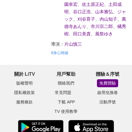
園幸宏
、
佐土原正紀
、
土田成
明
、
谷口正浩
、
山本雅弘
、
ジャ
ック
、
刈谷育子
、
內山知子
、
萬
德寺あんり
、
市川宗二郎
、
橘秀
樹
、
田口美貴
、
風祭ゆき
導演：
片山慎三
#
身心障礙
關於 LiTV
用戶幫助
體驗＆序號
版權聲明
聯絡我們
免費體驗
隱私權政策
常見問題
啟用兌換卷
服務條款
下載 APP
活動序號
TV 使用教學