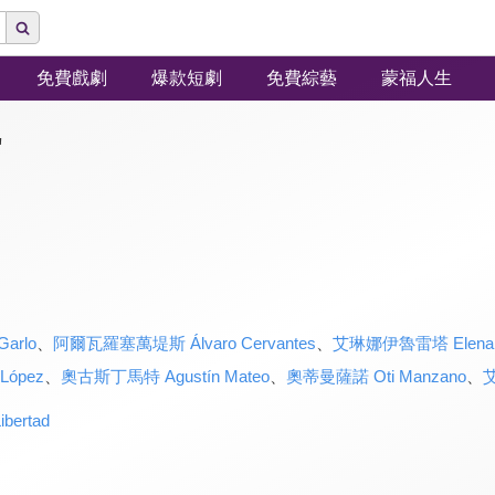
免費戲劇
爆款短劇
免費綜藝
蒙福人生
"
arlo
、
阿爾瓦羅塞萬堤斯 Álvaro Cervantes
、
艾琳娜伊魯雷塔 Elena Ir
López
、
奧古斯丁馬特 Agustín Mateo
、
奧蒂曼薩諾 Oti Manzano
、
艾
ertad