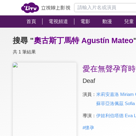
首頁
電視頻道
電影
動漫
兒童
搜尋 "
奧古斯丁馬特 Agustín Mateo
共 1 筆結果
愛在無聲孕育時
Deaf
演員：
米莉安嘉洛 Miriam G
蘇菲亞洛佩茲 Sofia 
導演：
伊娃利伯塔德 Eva Lib
#
懷孕