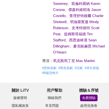
Sweeney
、
凱倫科羅納 Karen
Corona
、
傑森科維耶洛 Jason
Coviello
、
查理舒特維爾 Charlie
Shotwell
、
明迪羅賓遜 Mindy
Robinson
、
史考特彼特 Scott
Peat
、
提姆斯塔福德 Tim
Stafford
、
西恩迪林漢 Sean
Dillingham
、
麥克歐赫恩 Michael
O'Hearn
導演：
馬克斯馬丁尼 Max Martini
#
恐怖喜劇
#
黑色喜劇
#
活屍
#
求生冒險
#
B級恐怖片
關於 LiTV
用戶幫助
體驗＆序號
版權聲明
聯絡我們
免費體驗
隱私權政策
常見問題
啟用兌換卷