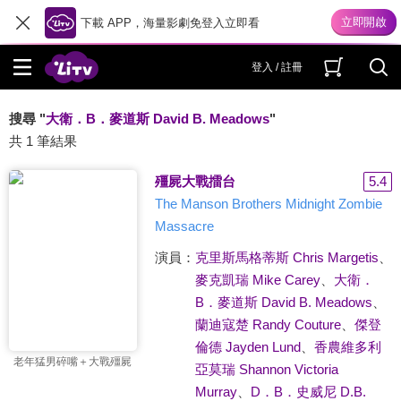
下載 APP，海量影劇免登入立即看
登入 / 註冊
搜尋 "
大衛．B．麥道斯 David B. Meadows
"
共 1 筆結果
殭屍大戰擂台
5.4
The Manson Brothers Midnight Zombie
Massacre
演員：
克里斯馬格蒂斯 Chris Margetis
、
麥克凱瑞 Mike Carey
、
大衛．
B．麥道斯 David B. Meadows
、
蘭迪寇楚 Randy Couture
、
傑登
倫德 Jayden Lund
、
香農維多利
老年猛男碎嘴＋大戰殭屍
亞莫瑞 Shannon Victoria
Murray
、
D．B．史威尼 D.B.