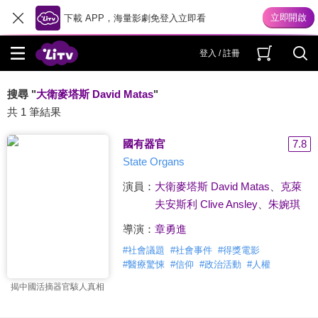
下載 APP，海量影劇免登入立即看
登入 / 註冊
搜尋 "
大衛麥塔斯 David Matas
"
共 1 筆結果
國有器官
7.8
State Organs
演員：
大衛麥塔斯 David Matas
、
克萊
夫安斯利 Clive Ansley
、
朱婉琪
導演：
章勇進
#
社會議題
#
社會事件
#
得獎電影
#
醫療驚悚
#
信仰
#
政治活動
#
人權
揭中國活摘器官駭人真相