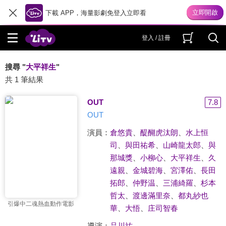
下載 APP，海量影劇免登入立即看
登入 / 註冊
搜尋 "
大平祥生
"
共 1 筆結果
OUT
7.8
OUT
演員：
倉悠貴
、
醍醐虎汰朗
、
水上恒
司
、
與田祐希
、
山崎龍太郎
、
與
那城獎
、
小柳心
、
大平祥生
、
久
遠親
、
金城碧海
、
宮澤佑
、
長田
拓郎
、
仲野温
、
三浦綺羅
、
杉本
哲太
、
渡邊滿里奈
、
都丸紗也
引爆中二魂熱血動作電影
華
、
大悟
、
庄司智春
導演：
品川祐