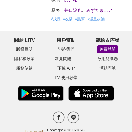
原著：
井口達也
、
みずたまこと
#
成長
#
友情
#
黑幫
#
漫畫改編
關於 LiTV
用戶幫助
體驗＆序號
版權聲明
聯絡我們
免費體驗
隱私權政策
常見問題
啟用兌換卷
服務條款
下載 APP
活動序號
TV 使用教學
Copyright © 2011-
2026