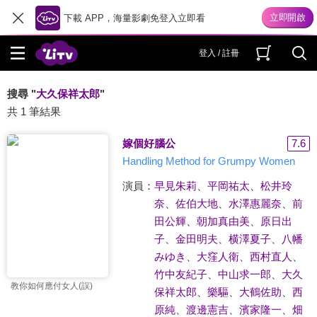
下載 APP，海量影劇免登入立即看
登入 / 註冊
搜尋 "
大久保祥太郎
"
共 1 筆結果
嫁個好腦公
7.6
Handling Method for Grumpy Women
演員：
早見朱莉
、
平岡祐太
、
松井玲
奈
、
佐伯大地
、
水澤惠麗奈
、
前
田公輝
、
朝加真由美
、
原日出
子
、
金田明夫
、
横澤夏子
、
八幡
みゆき
、
大窪人衛
、
西村直人
、
竹中友紀子
、
中山求一郎
、
大久
教你如何應付女人(誤)
保祥太郎
、
樂驅
、
大鶴佐助
、
西
原純
、
渡邊憲吉
、
濱家隆一
、
畑