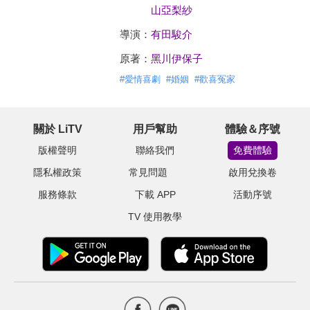
山亞梨紗
導演：
有田駿介
原著：
黑川伊保子
#
愛情喜劇
#
婚姻
#
歡喜冤家
關於 LiTV
用戶幫助
體驗＆序號
版權聲明
聯絡我們
免費體驗
隱私權政策
常見問題
啟用兌換卷
服務條款
下載 APP
活動序號
TV 使用教學