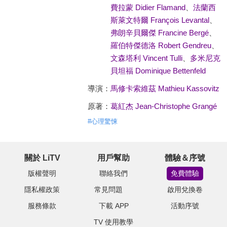
費拉蒙 Didier Flamand
、
法蘭西
斯萊文特爾 François Levantal
、
弗朗辛貝爾傑 Francine Bergé
、
羅伯特傑德洛 Robert Gendreu
、
文森塔利 Vincent Tulli
、
多米尼克
貝坦福 Dominique Bettenfeld
導演：
馬修卡索維茲 Mathieu Kassovitz
原著：
葛紅杰 Jean-Christophe Grangé
#
心理驚悚
關於 LiTV
用戶幫助
體驗＆序號
版權聲明
聯絡我們
免費體驗
隱私權政策
常見問題
啟用兌換卷
服務條款
下載 APP
活動序號
TV 使用教學