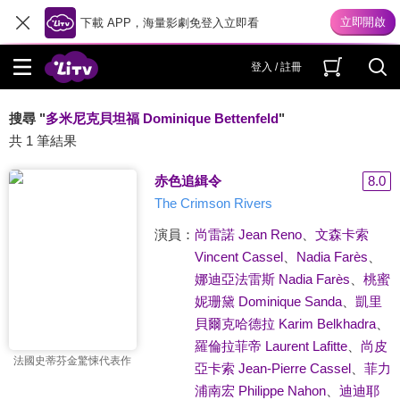
下載 APP，海量影劇免登入立即看
登入 / 註冊
搜尋 "
多米尼克貝坦福 Dominique Bettenfeld
"
共 1 筆結果
赤色追緝令
8.0
The Crimson Rivers
演員：
尚雷諾 Jean Reno
、
文森卡索
Vincent Cassel
、
Nadia Farès
、
娜迪亞法雷斯 Nadia Farès
、
桃蜜
妮珊黛 Dominique Sanda
、
凱里
貝爾克哈德拉 Karim Belkhadra
、
羅倫拉菲帝 Laurent Lafitte
、
尚皮
法國史蒂芬金驚悚代表作
亞卡索 Jean-Pierre Cassel
、
菲力
浦南宏 Philippe Nahon
、
迪迪耶