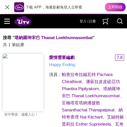
下載 APP，海量影劇免登入立即看
登入 / 註冊
搜尋 "
塔納羅坤宋巴 Thanat Loekhunnasombat
"
共 1 筆結果
愛情需要編劇
7.8
Happy Ending
演員：
帕查拉奇拉錫瓦特 Pachara
Chirathivat
、
潘荻拉皮皮緹亞功
Phantira Pipityakorn
、
塔納羅坤
宋巴 Thanat Loekhunnasombat
、
苼楠塔茬塔納潘披散
Sananthachat Thanapatpisal
、
納
笑中帶淚、溫暖人心！
特奇查理 Nat Kitcharit
、
艾絲特蘇
普莉拉 Esther Supreeleela
、
瓦奇