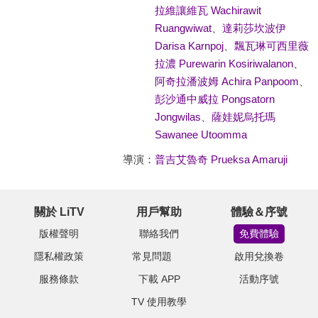
拉維讓維瓦 Wachirawit
Ruangwiwat
、
達莉莎坎波伊
Darisa Karnpoj
、
飄瓦琳可西里薇
拉濃 Purewarin Kosiriwalanon
、
阿奇拉潘波姆 Achira Panpoom
、
彭沙通中威拉 Pongsatorn
Jongwilas
、
薩娃妮烏托瑪
Sawanee Utoomma
導演：
普吉艾魯奇 Prueksa Amaruji
關於 LiTV
用戶幫助
體驗＆序號
版權聲明
聯絡我們
免費體驗
隱私權政策
常見問題
啟用兌換卷
服務條款
下載 APP
活動序號
TV 使用教學