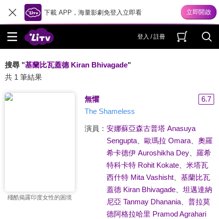
下載 APP，海量影劇免登入立即看
登入 / 註冊
搜尋 "
基蘭比瓦蓋德 Kiran Bhivagade
"
共 1 筆結果
無懼
6.7
The Shameless
演員：
安娜蘇亞森古普塔 Anasuya
Sengupta
、
歐瑪拉 Omara
、
奧羅
希卡德伊 Auroshikha Dey
、
羅希
特科卡特 Rohit Kokate
、
米塔瓦
西什特 Mita Vashisht
、
基蘭比瓦
蓋德 Kiran Bhivagade
、
坦邁達納
殘酷揭露印度女性的困境
尼亞 Tanmay Dhanania
、
普拉莫
德阿格拉哈里 Pramod Agrahari