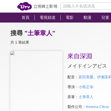
首頁
電視頻道
電影
動漫
兒童
搜尋 "
土筆章人
"
共 1 筆結果
來自深淵
メイドインアビス
配音：
富田美憂
、
伊瀨茉
導演：
小島正幸
原著：
土筆章人
製作公司：
Kinema Citrus