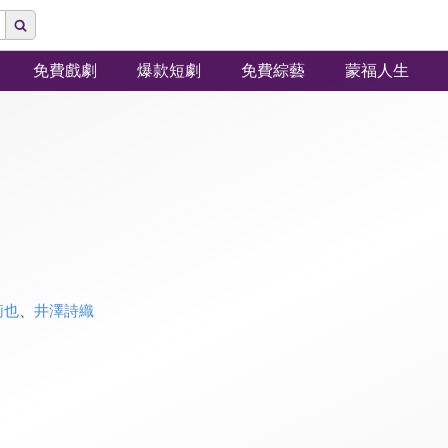
免費戲劇
爆款短劇
免費綜藝
蒙福人生
莉也
、
井澤詩織