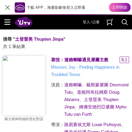
下載 APP，海量影劇免登入立即看
登入 / 註冊
搜尋 "
土登晉美 Thupten Jinpa
"
共 1 筆結果
喜悅：達賴喇嘛遇見屠圖主教
8.1
Mission: Joy - Finding Happiness in
Troubled Times
演員：
達賴喇嘛
、
戴斯蒙屠圖 Desmond
Tutu
、
道格阿布拉姆斯 Doug
Abrams
、
土登晉美 Thupten
Jinpa
、
姆佛安德烈亞屠圖 Mpho
Tutu van Furth
兩大精神領袖的世紀對談
導演：
路易賽侯尤斯 Louie Psihoyos
、
佩吉卡拉漢 Peggy Callahan