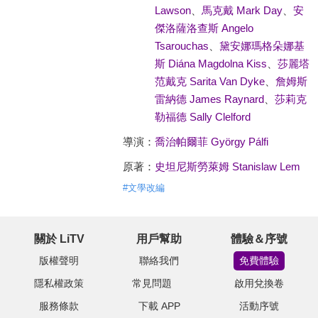
Lawson
、
馬克戴 Mark Day
、
安
傑洛薩洛查斯 Angelo
Tsarouchas
、
黛安娜瑪格朵娜基
斯 Diána Magdolna Kiss
、
莎麗塔
范戴克 Sarita Van Dyke
、
詹姆斯
雷納德 James Raynard
、
莎莉克
勒福德 Sally Clelford
導演：
喬治帕爾菲 György Pálfi
原著：
史坦尼斯勞萊姆 Stanislaw Lem
#
文學改編
關於 LiTV
用戶幫助
體驗＆序號
版權聲明
聯絡我們
免費體驗
隱私權政策
常見問題
啟用兌換卷
服務條款
下載 APP
活動序號