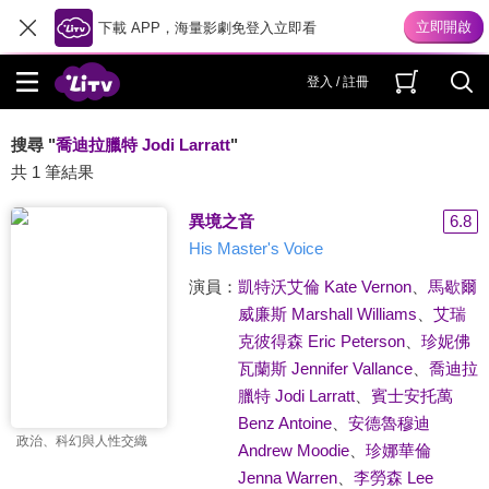
下載 APP，海量影劇免登入立即看
登入 / 註冊
搜尋 "
喬迪拉臘特 Jodi Larratt
"
共 1 筆結果
異境之音
6.8
His Master's Voice
演員：
凱特沃艾倫 Kate Vernon
、
馬歇爾
威廉斯 Marshall Williams
、
艾瑞
克彼得森 Eric Peterson
、
珍妮佛
瓦蘭斯 Jennifer Vallance
、
喬迪拉
臘特 Jodi Larratt
、
賓士安托萬
Benz Antoine
、
安德魯穆迪
政治、科幻與人性交織
Andrew Moodie
、
珍娜華倫
Jenna Warren
、
李勞森 Lee