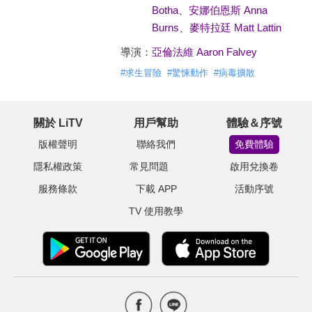
Botha
、
安娜伯恩斯 Anna
Burns
、
麥特拉廷 Matt Lattin
導演：
亞倫法維 Aaron Falvey
#
求生冒險
#
驚悚動作
#
病毒擴散
關於 LiTV
用戶幫助
體驗＆序號
版權聲明
聯絡我們
免費體驗
隱私權政策
常見問題
啟用兌換卷
服務條款
下載 APP
活動序號
TV 使用教學