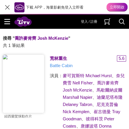
下載 APP，海量影劇免登入立即看
登入 / 註冊
搜尋 "
喬許麥肯齊 Josh McKenzie
"
共 1 筆結果
荒林重生
5.6
Battle Cabin
演員：
麥可賀斯特 Michael Hurst
、
奈兒
費雪 Nell Fisher
、
喬許麥肯齊
Josh McKenzie
、
馬歇爾納皮爾
Marshall Napier
、
迪蘭尼塔布隆
Delaney Tabron
、
尼克克普倫
Nick Kemplen
、
崔古德曼 Tray
紐西蘭驚悚動作片
Goodman
、
彼得科茨 Peter
Coates
、
唐娜波塔 Donna