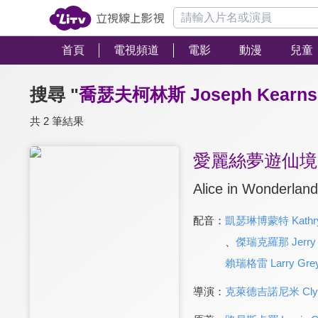
首頁
電視頻道
電影
動漫
兒童
搜尋 "
喬瑟夫柯林斯 Joseph Kearns
共 2 筆結果
愛麗絲夢遊仙境
Alice in Wonderland
配音：
凱瑟琳博蒙特 Kathry
、
傑瑞克羅那 Jerry 
賴瑞格雷 Larry Gre
導演：
克萊德吉諾尼米 Clyde