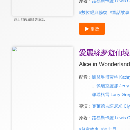
原著：
路易斯卡羅 Lewis Car
#
數位經典修復
#
童話故事
迪士尼改編經典童話
播放
愛麗絲夢遊仙境
Alice in Wonderland
配音：
凱瑟琳博蒙特 Kathry
、
傑瑞克羅那 Jerry 
賴瑞格雷 Larry Gre
導演：
克萊德吉諾尼米 Clyde
原著：
路易斯卡羅 Lewis Car
#
兒童故事
#
迪士尼