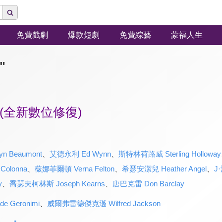
免費戲劇
爆款短劇
免費綜藝
蒙福人生
"
(全新數位修復)
n Beaumont
、
艾德永利 Ed Wynn
、
斯特林荷路威 Sterling Holloway
Colonna
、
薇娜菲爾頓 Verna Felton
、
希瑟安潔兒 Heather Angel
、
J
y
、
喬瑟夫柯林斯 Joseph Kearns
、
唐巴克雷 Don Barclay
 Geronimi
、
威爾弗雷德傑克遜 Wilfred Jackson