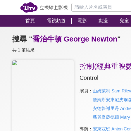
首頁
電視頻道
電影
動漫
兒童
搜尋 "
喬治牛頓 George Newton
"
共 1 筆結果
控制(經典重映數
Control
演員：
山姆萊利 Sam Rile
詹姆斯安東尼皮爾森 Jam
安德魯謝里丹 Andrew 
瑪麗喬藍德爾 Mary J
導演：
安東寇班 Anton Corb