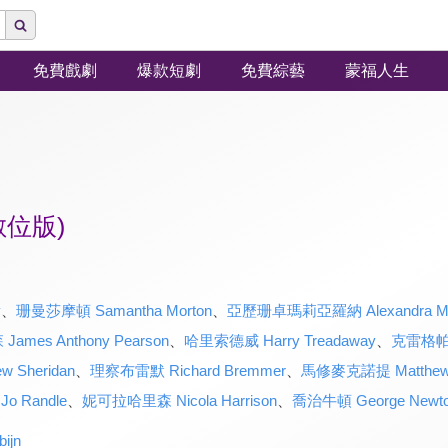
免費戲劇
爆款短劇
免費綜藝
蒙福人生
位版)
y
、
珊曼莎摩頓 Samantha Morton
、
亞歷珊卓瑪莉亞羅納 Alexandra Mar
es Anthony Pearson
、
哈里索德威 Harry Treadaway
、
克雷格帕金森
Sheridan
、
理察布雷默 Richard Bremmer
、
馬修麥克諾提 Matthew 
o Randle
、
妮可拉哈里森 Nicola Harrison
、
喬治牛頓 George Newt
ijn