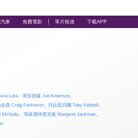
汽車
免費電影
單片租借
下載APP
ia Lara
、
喬安德森 Joe Anderson
、
 Craig Parkinson
、
托比凱貝爾 Toby Kebbell
、
McNulty
、
瑪格麗特傑克曼 Margaret Jackman
、
on