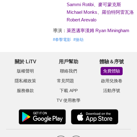
Sammi Rotibi
、
麥可蒙克斯
Michael Monks
、
羅伯特阿雷瓦洛
Robert Arevalo
導演：
萊恩邁寧漢姆 Ryan Miningham
#
拳擊電影
#
搶劫
關於 LiTV
用戶幫助
體驗＆序號
版權聲明
聯絡我們
免費體驗
隱私權政策
常見問題
啟用兌換卷
服務條款
下載 APP
活動序號
TV 使用教學