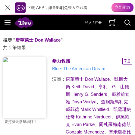
下載 APP，海量影劇免登入立即看
登入 / 註冊
搜尋 "
唐華萊士 Don Wallace
"
共 1 筆結果
拳力救贖
7.0
Blue: The American Dream
演員：
唐華萊士 Don Wallace
、
凱斯大
衛 Keith David
、
亨利．G．山德
斯 Henry G. Sanders
、
戴雅維迪
雅 Daya Vaidya
、
查爾斯馬利克
威菲德 Malik Whitfield
、
凱薩琳納
杜奇 Kathrine Narducci
、
伊萬帕
要打就去拳擊場打！
克 Evan Parke
、
岡札羅梅南德茲
Gonzalo Menendez
、
塞米羅提比