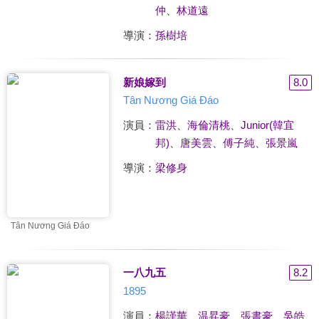
仲
、
林道遠
導演：
孫樹培
新娘嫁到
8.0
Tân Nương Giá Đáo‬
演員：
雷洪
、
海倫清桃
、
Junior(韓宜
邦)
、
唐美雲
、
傅子純
、
張景嵐
導演：
梁修身
Tân Nương Giá Đáo‬
一八九五
8.2
1895
演員：
楊謹華
、
温昇豪
、
張書豪
、
吳皓