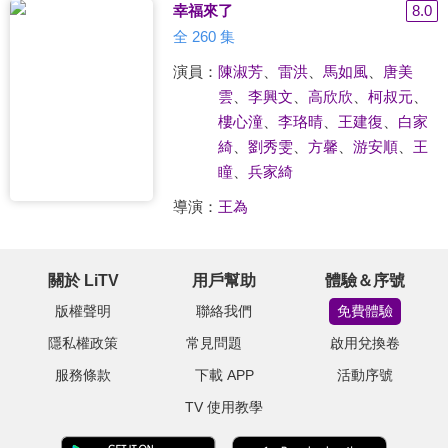
幸福來了
8.0
全 260 集
演員：
陳淑芳
、
雷洪
、
馬如風
、
唐美
雲
、
李興文
、
高欣欣
、
柯叔元
、
樓心潼
、
李珞晴
、
王建復
、
白家
綺
、
劉秀雯
、
方馨
、
游安順
、
王
瞳
、
兵家綺
導演：
王為
關於 LiTV
用戶幫助
體驗＆序號
版權聲明
聯絡我們
免費體驗
隱私權政策
常見問題
啟用兌換卷
服務條款
下載 APP
活動序號
TV 使用教學