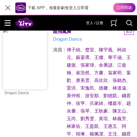
下載 APP，海量影劇免登入立即看
搜尋 "
唐美雲
"
共 4 筆結果
登入 / 註冊
龍飛鳳舞
8.0
Dragon Dance
演員：
傅子純
、
楚宣
、
陳宇風
、
柯叔
元
、
蘇晏霈
、
王燦
、
華千涵
、
王
建復
、
張家瑋
、
余秉諺
、
江俊
翰
、
崔浩然
、
方馨
、
翁家明
、
葉
歡
、
唐美雲
、
高欣欣
、
張銘杰
、
雷洪
、
宋逸民
、
德馨
、
林道遠
、
Dragon Dance
黃仲裕
、
游安順
、
劉德凱
、
錢君
仲
、
徐亨
、
兵家綺
、
樓庭岑
、
趙
永馨
、
張琴
、
王耿豪
、
陳文山
、
玉尚
、
劉秀雯
、
黃瑄
、
林義芳
、
林家佑
、
王盈凱
、
王惠五
、
阿
竿
、
韓琳
、
楊佩潔
、
文汶
、
錢君