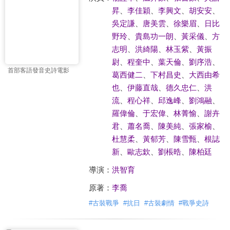
昇
、
李佳穎
、
李興文
、
胡安安
、
吳定謙
、
唐美雲
、
徐樂眉
、
日比
野玲
、
貴島功一朗
、
黃采儀
、
方
志明
、
洪綺陽
、
林玉紫
、
黃振
尉
、
程奎中
、
葉天倫
、
劉序浩
、
首部客語發音史詩電影
葛西健二
、
下村昌史
、
大西由希
也
、
伊藤直哉
、
德久忠仁
、
洪
流
、
程心祥
、
邱逸峰
、
劉鴻融
、
羅偉倫
、
于宏偉
、
林菁愉
、
謝卉
君
、
蕭名喬
、
陳美純
、
張家榆
、
杜慧柔
、
黃郁芳
、
陳雪甄
、
根誌
新
、
歐志欽
、
劉棖晧
、
陳柏廷
導演：
洪智育
原著：
李喬
#
古裝戰爭
#
抗日
#
古裝劇情
#
戰爭史詩