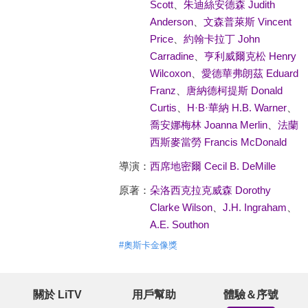
Scott
、
朱迪絲安德森 Judith
Anderson
、
文森普萊斯 Vincent
Price
、
約翰卡拉丁 John
Carradine
、
亨利威爾克松 Henry
Wilcoxon
、
愛德華弗朗茲 Eduard
Franz
、
唐納德柯提斯 Donald
Curtis
、
H·B·華納 H.B. Warner
、
喬安娜梅林 Joanna Merlin
、
法蘭
西斯麥當勞 Francis McDonald
導演：
西席地密爾 Cecil B. DeMille
原著：
朵洛西克拉克威森 Dorothy
Clarke Wilson
、
J.H. Ingraham
、
A.E. Southon
#
奧斯卡金像獎
關於 LiTV
用戶幫助
體驗＆序號