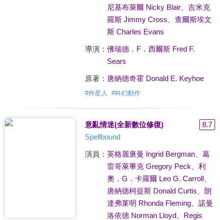
尼基布萊爾 Nicky Blair
、
吉米克
羅斯 Jimmy Cross
、
查爾斯埃文
斯 Charles Evans
導演：
佛瑞德．F．西爾斯 Fred F.
Sears
原著：
唐納德奇霍 Donald E. Keyhoe
#
外星人
#
科幻動作
意亂情迷(全新數位修復)
8.7
Spellbound
演員：
英格麗褒曼 Ingrid Bergman
、
葛
雷哥萊畢克 Gregory Peck
、
利
奧．G．卡羅爾 Leo G. Carroll
、
唐納德柯提斯 Donald Curtis
、
朗
達弗莱明 Rhonda Fleming
、
諾曼
洛依德 Norman Lloyd
、
Regis