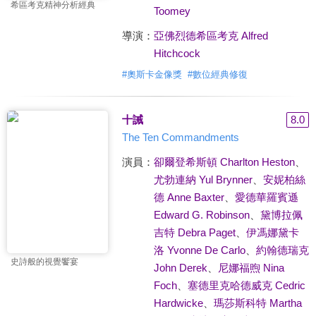
希區考克精神分析經典
Toomey
導演：
亞佛烈德希區考克 Alfred
Hitchcock
#
奧斯卡金像獎
#
數位經典修復
十誡
8.0
The Ten Commandments
演員：
卻爾登希斯頓 Charlton Heston
、
尤勃連納 Yul Brynner
、
安妮柏絲
德 Anne Baxter
、
愛德華羅賓遜
Edward G. Robinson
、
黛博拉佩
吉特 Debra Paget
、
伊馮娜黛卡
洛 Yvonne De Carlo
、
約翰德瑞克
史詩般的視覺饗宴
John Derek
、
尼娜福煦 Nina
Foch
、
塞德里克哈德威克 Cedric
Hardwicke
、
瑪莎斯科特 Martha