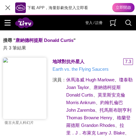
下載 APP，海量影劇免登入立即看
登入 / 註冊
搜尋 "
唐納德柯提斯 Donald Curtis
"
共 3 筆結果
地球對抗外星人
7.3
Earth vs. the Flying Saucers
演員：
休馬洛威 Hugh Marlowe
、
瓊泰勒
Joan Taylor
、
唐納德柯提斯
Donald Curtis
、
莫里斯安克倫
Morris Ankrum
、
約翰扎倫巴
John Zaremba
、
托馬斯布朗亨利
Thomas Browne Henry
、
格蘭登
復古火星人科幻片
羅德斯 Grandon Rhodes
、
拉
里．J．布萊克 Larry J. Blake
、