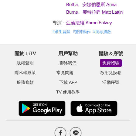
Botha
、
安娜伯恩斯 Anna
Burns
、
麥特拉廷 Matt Lattin
導演：
亞倫法維 Aaron Falvey
#
求生冒險
#
驚悚動作
#
病毒擴散
關於 LiTV
用戶幫助
體驗＆序號
版權聲明
聯絡我們
免費體驗
隱私權政策
常見問題
啟用兌換卷
服務條款
下載 APP
活動序號
TV 使用教學