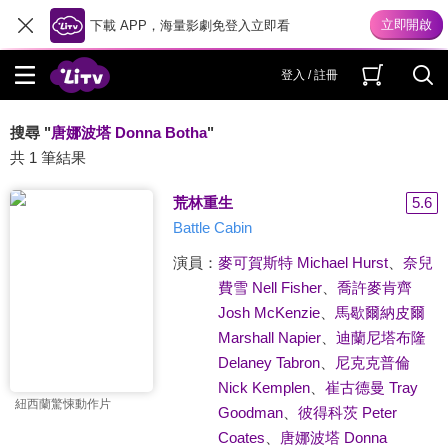
下載 APP，海量影劇免登入立即看
登入 / 註冊
搜尋 "
唐娜波塔 Donna Botha
"
共 1 筆結果
荒林重生
5.6
Battle Cabin
演員：
麥可賀斯特 Michael Hurst
、
奈兒
費雪 Nell Fisher
、
喬許麥肯齊
Josh McKenzie
、
馬歇爾納皮爾
Marshall Napier
、
迪蘭尼塔布隆
Delaney Tabron
、
尼克克普倫
Nick Kemplen
、
崔古德曼 Tray
紐西蘭驚悚動作片
Goodman
、
彼得科茨 Peter
Coates
、
唐娜波塔 Donna