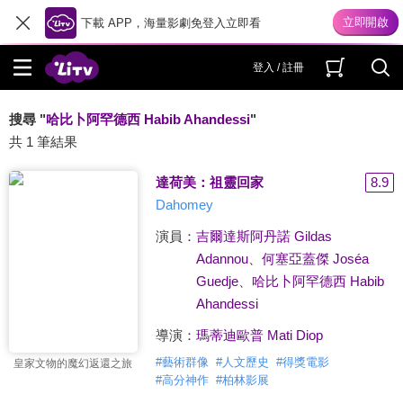
下載 APP，海量影劇免登入立即看
登入 / 註冊
搜尋 "
哈比卜阿罕德西 Habib Ahandessi
"
共 1 筆結果
達荷美：祖靈回家
8.9
Dahomey
演員：
吉爾達斯阿丹諾 Gildas
Adannou
、
何塞亞蓋傑 Joséa
Guedje
、
哈比卜阿罕德西 Habib
Ahandessi
導演：
瑪蒂迪歐普 Mati Diop
#
藝術群像
#
人文歷史
#
得獎電影
皇家文物的魔幻返還之旅
#
高分神作
#
柏林影展