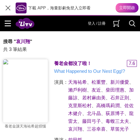
下載 APP，海量影劇免登入立即看
登入 / 註冊
搜尋 "
哀川翔
"
共 3 筆結果
養老金都沒了啦！
7.6
What Happened to Our Nest Egg!?
演員：
天海祐希
、
松重豐
、
新川優愛
、
瀨戶利樹
、
友近
、
柴田理惠
、
加
藤諒
、
若村麻由美
、
石井正則
、
克里斯松村
、
高橋瑪莉潤
、
佐佐
木健介
、
北斗晶
、
荻原博子
、
龍
雷太
、
藤田弓子
、
毒蝮三太夫
、
養老金讓天海祐希超煩惱
哀川翔
、
三谷幸喜
、
草笛光子
導演：
前田哲