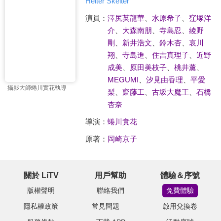
Helter Skelter
演員：
澤尻英龍華
、
水原希子
、
窪塚洋
介
、
大森南朋
、
寺島忍
、
綾野
剛
、
新井浩文
、
鈴木杏
、
哀川
翔
、
寺島進
、
住吉真理子
、
近野
成美
、
原田美枝子
、
桃井薰
、
MEGUMI
、
汐見由香理
、
平愛
攝影大師蜷川實花執導
梨
、
齋藤工
、
古坂大魔王
、
石橋
杏奈
導演：
蜷川實花
原著：
岡崎京子
關於 LiTV
用戶幫助
體驗＆序號
版權聲明
聯絡我們
免費體驗
隱私權政策
常見問題
啟用兌換卷