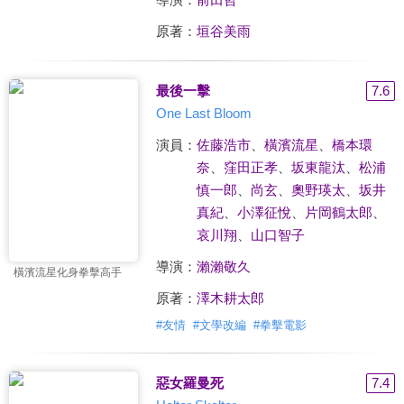
原著：
垣谷美雨
最後一擊
7.6
One Last Bloom
演員：
佐藤浩市
、
橫濱流星
、
橋本環
奈
、
窪田正孝
、
坂東龍汰
、
松浦
慎一郎
、
尚玄
、
奧野瑛太
、
坂井
真紀
、
小澤征悅
、
片岡鶴太郎
、
哀川翔
、
山口智子
導演：
瀨瀨敬久
橫濱流星化身拳擊高手
原著：
澤木耕太郎
#
友情
#
文學改編
#
拳擊電影
惡女羅曼死
7.4