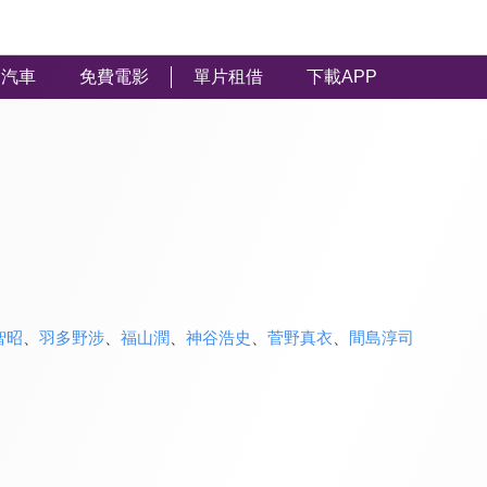
汽車
免費電影
單片租借
下載APP
智昭
、
羽多野涉
、
福山潤
、
神谷浩史
、
菅野真衣
、
間島淳司