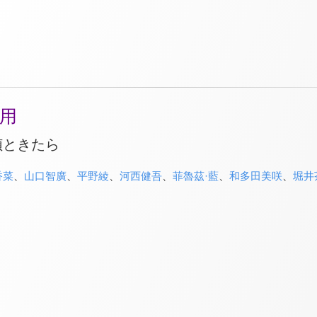
用
偵ときたら
香菜
、
山口智廣
、
平野綾
、
河西健吾
、
菲魯茲·藍
、
和多田美咲
、
堀井