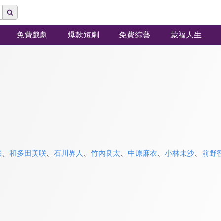
免費戲劇
爆款短劇
免費綜藝
蒙福人生
咲
、
和多田美咲
、
石川界人
、
竹內良太
、
中原麻衣
、
小林未沙
、
前野