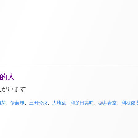
的人
人がいます
侑芽
、
伊藤靜
、
土田玲央
、
大地葉
、
和多田美咲
、
德井青空
、
利根健