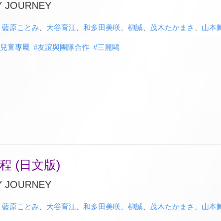
Y JOURNEY
、
藍原ことみ
、
大谷育江
、
和多田美咲
、
柳誠
、
茂木たかまさ
、
山本
兒童專屬
#
友誼與團隊合作
#
三麗鷗
 (日文版)
Y JOURNEY
、
藍原ことみ
、
大谷育江
、
和多田美咲
、
柳誠
、
茂木たかまさ
、
山本