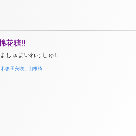
棉花糖!!
!! ましゅまいれっしゅ!!
、
和多田美咲
、
山根綺