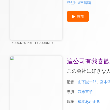
#
兒少
#
三麗鷗
播放
KUROMIʼS PRETTY JOURNEY
這公司有我喜歡
この会社に好きな
配音：
山下誠一郎
、
宮本
導演：
武市直子
原著：
榎本あかまる