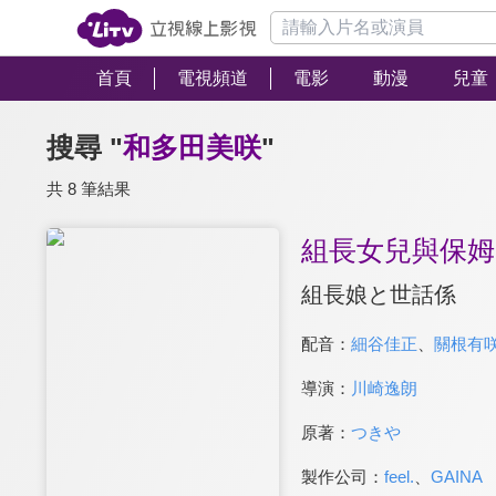
首頁
電視頻道
電影
動漫
兒童
搜尋 "
和多田美咲
"
共 8 筆結果
組長女兒與保姆
組長娘と世話係
配音：
細谷佳正
、
關根有
導演：
川崎逸朗
原著：
つきや
製作公司：
feel.
、
GAINA