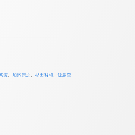
茶渡
、
加瀨康之
、
杉田智和
、
飯島肇