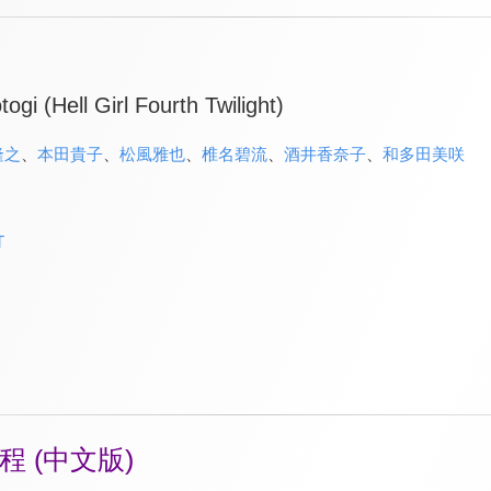
ogi (Hell Girl Fourth Twilight)
隆之
、
本田貴子
、
松風雅也
、
椎名碧流
、
酒井香奈子
、
和多田美咲
T
 (中文版)