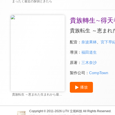
まったく最近の探偵ときたら
貴族轉生∼得天
貴族転生 ～恵まれ
配音：
奈波果林
、
宮下早
導演：
福田道生
原著：
三木奈沙
製作公司：
CompTown
播放
貴族転生 ～恵まれた生まれから最強の力を得る～
Copyright © 2011-
2026
LiTV 立視科技 All Rights Reserved.