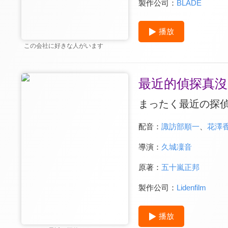
製作公司：
BLADE
播放
この会社に好きな人がいます
最近的偵探真沒
まったく最近の探
配音：
諏訪部順一
、
花澤
導演：
久城凜音
原著：
五十嵐正邦
製作公司：
Lidenfilm
播放