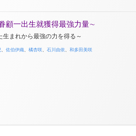
眷顧一出生就獲得最強力量∼
た生まれから最強の力を得る～
紀
、
佐伯伊織
、
橘杏咲
、
石川由依
、
和多田美咲