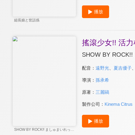
播放
組長娘と世話係
搖滾少女!! 活力
SHOW BY ROCK
配音：
遠野光
、
夏吉優子
導演：
孫承希
原著：
三麗鷗
製作公司：
Kinema Citrus
播放
SHOW BY ROCK!! ましゅまいれっしゅ!!