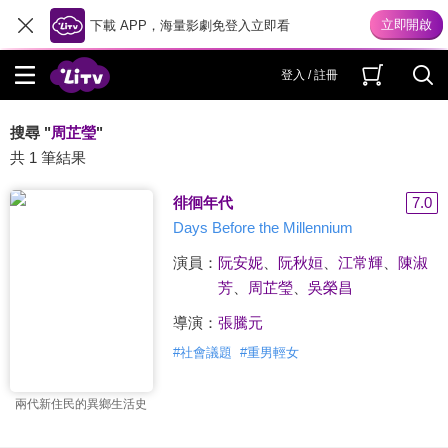
下載 APP，海量影劇免登入立即看
登入 / 註冊
搜尋 "
周芷瑩
"
共 1 筆結果
徘徊年代
7.0
Days Before the Millennium
演員：
阮安妮
、
阮秋姮
、
江常輝
、
陳淑
芳
、
周芷瑩
、
吳榮昌
導演：
張騰元
#
社會議題
#
重男輕女
兩代新住民的異鄉生活史