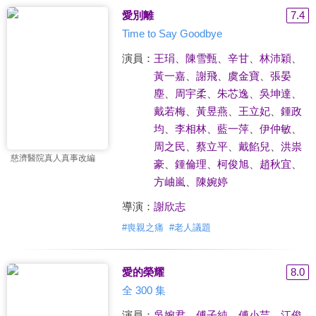
愛別離
7.4
Time to Say Goodbye
演員：
王琄
、
陳雪甄
、
辛甘
、
林沛穎
、
黃一嘉
、
謝飛
、
虞金寶
、
張晏
塵
、
周宇柔
、
朱芯逸
、
吳坤達
、
戴若梅
、
黃昱燕
、
王立妃
、
鍾政
均
、
李相林
、
藍一萍
、
伊仲敏
、
周之民
、
蔡立平
、
戴餡兒
、
洪祟
慈濟醫院真人真事改編
豪
、
鍾倫理
、
柯俊旭
、
趙秋宜
、
方岫嵐
、
陳婉婷
導演：
謝欣志
#
喪親之痛
#
老人議題
愛的榮耀
8.0
全 300 集
演員：
吳婉君
、
傅子純
、
傅小芸
、
江俊