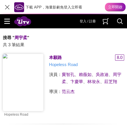
下載 APP，海量影劇免登入立即看
登入 / 註冊
搜尋 "
周宇柔
"
共 3 筆結果
本願路
8.0
Hopeless Road
演員：
竇智孔
、
賴薇如
、
吳政迪
、
周宇
柔
、
卞慶華
、
林埈永
、
莊芝翔
導演：
范云杰
Hopeless Road