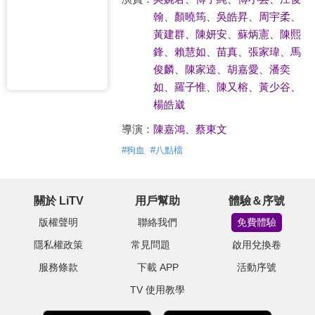
翰
、
顏曉筠
、
吳皓昇
、
周宇柔
、
黃建群
、
陳妍安
、
蘇炳憲
、
陳熙
鋒
、
賴慧如
、
苗真
、
張家瑋
、
馬
俊麟
、
陳家逵
、
胡嘉愛
、
潘奕
如
、
羅子惟
、
陳又榕
、
黃少谷
、
楊皓崴
導演：
陳嘉鴻
、
蔡東文
#
狗血
#
八點檔
關於 LiTV
用戶幫助
體驗＆序號
版權聲明
聯絡我們
免費體驗
隱私權政策
常見問題
啟用兌換卷
服務條款
下載 APP
活動序號
TV 使用教學