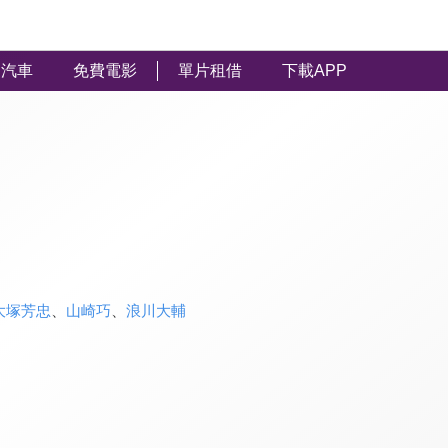
汽車
免費電影
單片租借
下載APP
大塚芳忠
、
山崎巧
、
浪川大輔