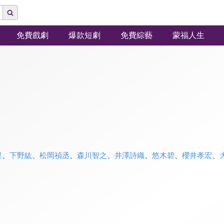
免費戲劇
爆款短劇
免費綜藝
蒙福人生
里
、
下野紘
、
松岡禎丞
、
森川智之
、
井澤詩織
、
悠木碧
、
櫻井孝宏
、