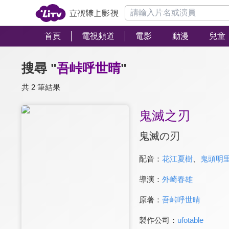
首頁
電視頻道
電影
動漫
兒童
搜尋 "
吾峠呼世晴
"
共 2 筆結果
鬼滅之刃
鬼滅の刃
配音：
花江夏樹
、
鬼頭明
導演：
外崎春雄
原著：
吾峠呼世晴
製作公司：
ufotable