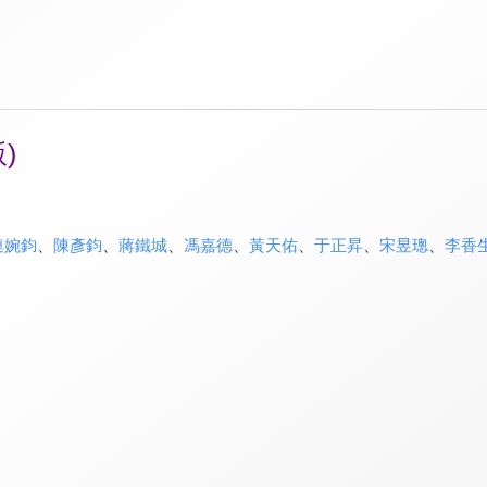
)
連婉鈞
、
陳彥鈞
、
蔣鐵城
、
馮嘉德
、
黃天佑
、
于正昇
、
宋昱璁
、
李香