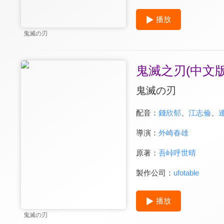
播放
鬼滅の刃
鬼滅之刃(中文版
鬼滅の刃
配音：
錢欣郁
、
江志倫
、
導演：
外崎春雄
原著：
吾峠呼世晴
製作公司：
ufotable
播放
鬼滅の刃