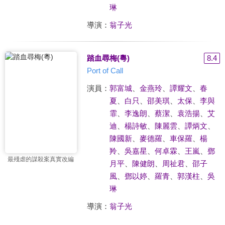
琳
導演：
翁子光
踏血尋梅(粵)
8.4
Port of Call
演員：
郭富城
、
金燕玲
、
譚耀文
、
春
夏
、
白只
、
邵美琪
、
太保
、
李與
霏
、
李逸朗
、
蔡潔
、
袁浩揚
、
艾
迪
、
楊詩敏
、
陳麗雲
、
譚炳文
、
陳國新
、
麥德羅
、
車保羅
、
楊
羚
、
吳嘉星
、
何卓霖
、
王嵐
、
鄧
最殘虐的謀殺案真實改編
月平
、
陳健朗
、
周祉君
、
邵子
風
、
鄧以婷
、
羅青
、
郭漢柱
、
吳
琳
導演：
翁子光