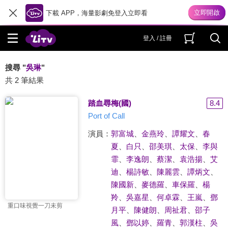
下載 APP，海量影劇免登入立即看
登入 / 註冊
搜尋 "
吳琳
"
共 2 筆結果
踏血尋梅(國)
8.4
Port of Call
演員：
郭富城
、
金燕玲
、
譚耀文
、
春
夏
、
白只
、
邵美琪
、
太保
、
李與
霏
、
李逸朗
、
蔡潔
、
袁浩揚
、
艾
迪
、
楊詩敏
、
陳麗雲
、
譚炳文
、
陳國新
、
麥德羅
、
車保羅
、
楊
羚
、
吳嘉星
、
何卓霖
、
王嵐
、
鄧
重口味視覺一刀未剪
月平
、
陳健朗
、
周祉君
、
邵子
風
、
鄧以婷
、
羅青
、
郭漢柱
、
吳