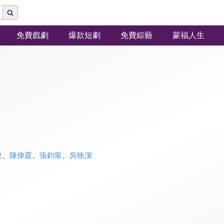
免費戲劇
爆款短劇
免費綜藝
蒙福人生
俊
、
陳偉霆
、
張鈞甯
、
吳映潔
》