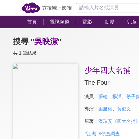
首頁
電視頻道
電影
動漫
兒童
搜尋 "
吳映潔
"
共 1 筆結果
少年四大名捕
The Four
演員：
張翰
、
楊洋
、
茅子
導演：
梁勝權
、
黃俊文
原著：
溫瑞安《四大名捕
#
江湖
#
偵查調查