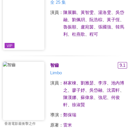
全 25 集
演員：
陳展鵬
、
黃智雯
、
湯洛雯
、
吳岱
融
、
劉佩玥
、
阮浩棕
、
黃子恆
、
魯振順
、
盧宛茵
、
張國強
、
韓馬
利
、
杜燕歌
、
程可
智齒
9.1
Limbo
演員：
林家棟
、
劉雅瑟
、
李淳
、
池內博
之
、
廖子妤
、
吳岱融
、
沈震軒
、
陳漢娜
、
蘇偉泉
、
強尼
、
何俊
軒
、
徐淑賢
導演：
鄭保瑞
香港電影最衝擊之作
原著：
雷米