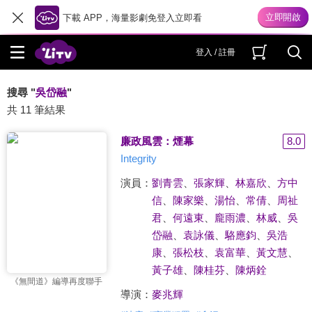
下載 APP，海量影劇免登入立即看
登入 / 註冊
搜尋 "
吳岱融
"
共 11 筆結果
廉政風雲：煙幕
8.0
Integrity
演員：
劉青雲
、
張家輝
、
林嘉欣
、
方中
信
、
陳家樂
、
湯怡
、
常倩
、
周祉
君
、
何遠東
、
龐雨濃
、
林威
、
吳
岱融
、
袁詠儀
、
駱應鈞
、
吳浩
康
、
張松枝
、
袁富華
、
黃文慧
、
黃子雄
、
陳桂芬
、
陳炳銓
《無間道》編導再度聯手
導演：
麥兆輝