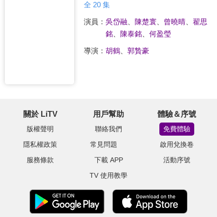
全 20 集
演員：
吳岱融
、
陳楚寰
、
曾曉晴
、
翟思
銘
、
陳泰銘
、
何盈瑩
導演：
胡鶴
、
郭贄豪
關於 LiTV
用戶幫助
體驗＆序號
版權聲明
聯絡我們
免費體驗
隱私權政策
常見問題
啟用兌換卷
服務條款
下載 APP
活動序號
TV 使用教學