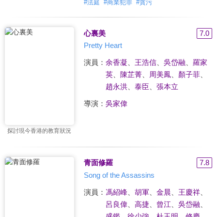
#
法庭
#
商業犯罪
#
貪污
心裏美
7.0
Pretty Heart
演員：
余香凝
、
王浩信
、
吳岱融
、
羅家
英
、
陳芷菁
、
周美鳳
、
顏子菲
、
趙永洪
、
泰臣
、
張本立
導演：
吳家偉
探討現今香港的教育狀況
青面修羅
7.8
Song of the Assassins
演員：
馮紹峰
、
胡軍
、
金晨
、
王慶祥
、
呂良偉
、
高捷
、
曾江
、
吳岱融
、
盛鑑
、
徐少強
、
杜玉明
、
修慶
、