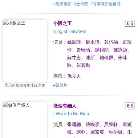
#
得獎電影
#
金馬獎
#
香港電影金像獎
小販之王
6.5
King of Hawkers
演員：
姚懿珊
、
廖永誼
、
吳岱融
、
劉玲
玲
、
曾曉晴
、
陳錦順
、
鄭詠謙
、
蘇才忠
、
達斯
、
錢翰群
、
朱咪
咪
、
崔碧珈
導演：
孫立人
#
賀歲片
呈現新加坡在地小販文化
做個有錢人
6.5
I Want To Be Rich
演員：
張繼聰
、
韓曉噯
、
吳肇軒
、
童繽
毓
、
阿亞
、
羅家英
、
吳岱融
、
朱