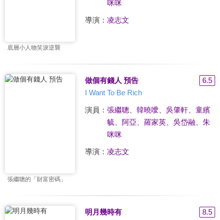
咪咪
導演：
凌志文
底層小人物笑淚逆襲
做個有錢人 預告
6.5
I Want To Be Rich
演員：
張繼聰
、
韓曉噯
、
吳肇軒
、
童繽
毓
、
阿亞
、
羅家英
、
吳岱融
、
朱
咪咪
導演：
凌志文
張繼聰的「財富密碼」
明月幾時有
8.5