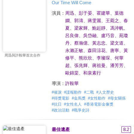
Our Time Will Come
演員：
周迅
、
彭于晏
、
霍建華
、
葉德
嫻
、
郭濤
、
蔣雯麗
、
王菀之
、
春
夏
、
梁家輝
、
鮑起靜
、
馮淬帆
、
呂良偉
、
吳岱融
、
盧巧音
、
苑瓊
丹
、
蔡瀚億
、
黃志忠
、
梁文道
、
永瀨正敏
、
森田涼花
、
唐寧
、
黃
周迅與許鞍華首次合作
修平
、
熊欣欣
、
李璨琛
、
何華
超
、
張兆輝
、
蔣祖曼
、
潘芳芳
、
歐錦棠
、
和泉素行
導演：
許鞍華
#
催淚
#
諜報動作
#
二戰
#
人文歷史
#
得獎電影
#
金馬獎
#
女性動作
#
母女關係
#
抗日
#
女性名人
#
香港電影金像獎
#
政治活動
#
戰爭史詩
最佳遺產
8.2