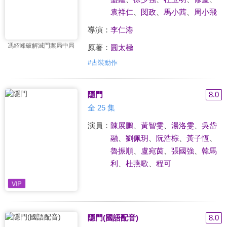
袁祥仁
、
閔政
、
馬小茜
、
周小飛
導演：
李仁港
馮紹峰破解滅門案局中局
原著：
圓太極
#
古裝動作
隱門
8.0
全 25 集
演員：
陳展鵬
、
黃智雯
、
湯洛雯
、
吳岱
融
、
劉佩玥
、
阮浩棕
、
黃子恆
、
魯振順
、
盧宛茵
、
張國強
、
韓馬
利
、
杜燕歌
、
程可
隱門(國語配音)
8.0