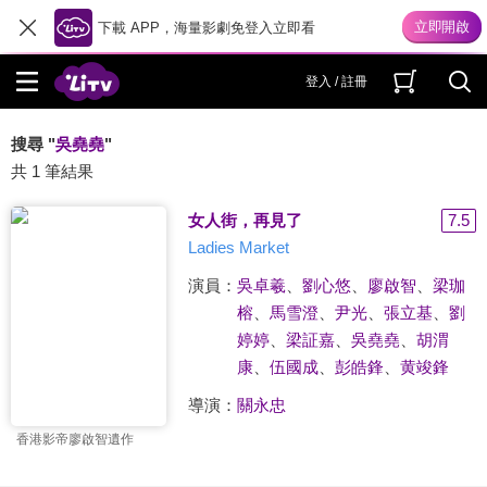
下載 APP，海量影劇免登入立即看
登入 / 註冊
搜尋 "
吳堯堯
"
共 1 筆結果
女人街，再見了
7.5
Ladies Market
演員：
吳卓羲
、
劉心悠
、
廖啟智
、
梁珈
榕
、
馬雪澄
、
尹光
、
張立基
、
劉
婷婷
、
梁証嘉
、
吳堯堯
、
胡渭
康
、
伍國成
、
彭皓鋒
、
黄竣鋒
導演：
關永忠
香港影帝廖啟智遺作