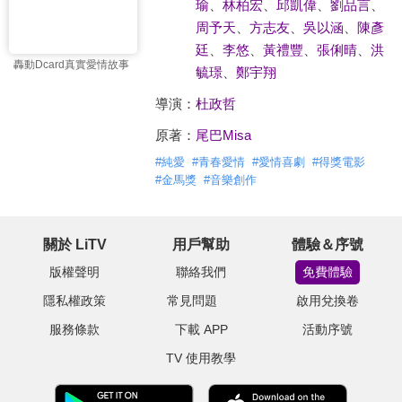
瑜
、
林柏宏
、
邱凱偉
、
劉品言
、
周予天
、
方志友
、
吳以涵
、
陳彥
廷
、
李悠
、
黃禮豐
、
張俐晴
、
洪
轟動Dcard真實愛情故事
毓璟
、
鄭宇翔
導演：
杜政哲
原著：
尾巴Misa
#
純愛
#
青春愛情
#
愛情喜劇
#
得獎電影
#
金馬獎
#
音樂創作
關於 LiTV
用戶幫助
體驗＆序號
版權聲明
聯絡我們
免費體驗
隱私權政策
常見問題
啟用兌換卷
服務條款
下載 APP
活動序號
TV 使用教學