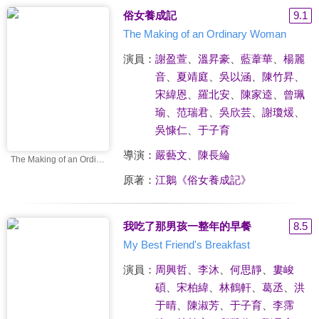
俗女養成記
9.1
The Making of an Ordinary Woman
演員：
謝盈萱
、
溫昇豪
、
藍葦華
、
楊麗
音
、
夏靖庭
、
吳以涵
、
陳竹昇
、
宋緯恩
、
羅北安
、
陳家逵
、
曾珮
瑜
、
范瑞君
、
吳欣芸
、
謝瓊煖
、
吳慷仁
、
于子育
導演：
嚴藝文
、
陳長綸
The Making of an Ordinary Woman
原著：
江鵝《俗女養成記》
我吃了那男孩一整年的早餐
8.5
My Best Friend's Breakfast
演員：
周興哲
、
李沐
、
何思靜
、
婁峻
碩
、
宋柏緯
、
林鶴軒
、
葛丞
、
洪
于晴
、
陳淑芳
、
于子育
、
李霈