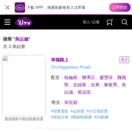
下載 APP，海量影劇免登入立即看
登入 / 註冊
搜尋 "
吳以涵
"
共 3 筆結果
幸福路上
8.2
On Happiness Road
配音：
桂綸鎂
、
陳博正
、
廖慧珍
、
魏德
聖
、
吉娃斯．吉果
、
黎家秀
、
吳
以涵
、
黃品瑄
導演：
宋欣穎
#
得獎電影
#
金馬獎
#
台北電影獎
#
尋找自我
#
闔家歡動畫
#
2D動畫
通過奧斯卡最佳動畫初選