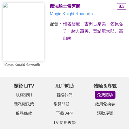
魔法騎士雷阿斯
8.3
Magic Knight Rayearth
配音：
椎名碧流
、
吉田古奈美
、
笠原弘
子
、
緒方惠美
、
置鮎龍太郎
、
高
山南
Magic Knight Rayearth
關於 LiTV
用戶幫助
體驗＆序號
版權聲明
聯絡我們
免費體驗
隱私權政策
常見問題
啟用兌換卷
服務條款
下載 APP
活動序號
TV 使用教學