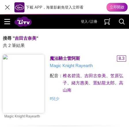
下載 APP，海量影劇免登入立即看
登入 / 註冊
搜尋 "
吉田古奈美
"
共 2 筆結果
魔法騎士雷阿斯
8.3
Magic Knight Rayearth
配音：
椎名碧流
、
吉田古奈美
、
笠原弘
子
、
緒方惠美
、
置鮎龍太郎
、
高
山南
#
兒少
Magic Knight Rayearth