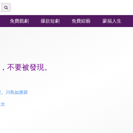
免費戲劇
爆款短劇
免費綜藝
蒙福人生
，不要被發現。
夏
、
川島如惠留
祐太