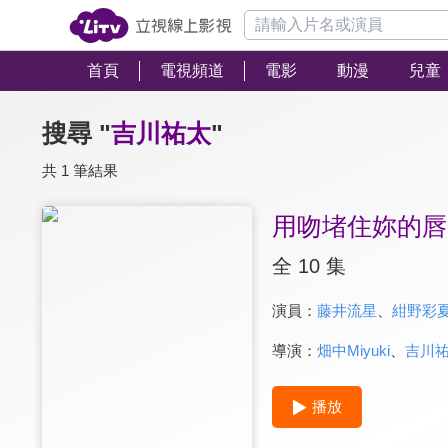
首頁
電視頻道
電影
動漫
兒童
搜尋 "
吉川祐太
"
共 1 筆結果
用吻堵住妳的唇
全 10 集
演員：
藤井流星
、
紺野彩
導演：
畑中Miyuki
、
吉川
播放