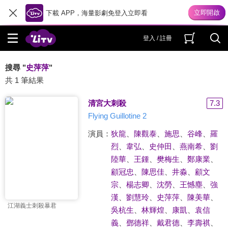
下載 APP，海量影劇免登入立即看
登入 / 註冊
搜尋 "
史萍萍
"
共 1 筆結果
清宮大刺殺
7.3
Flying Guillotine 2
演員：
狄龍
、
陳觀泰
、
施思
、
谷峰
、
羅
烈
、
韋弘
、
史仲田
、
燕南希
、
劉
陸華
、
王鍾
、
樊梅生
、
鄭康業
、
顧冠忠
、
陳思佳
、
井淼
、
顧文
宗
、
楊志卿
、
沈勞
、
王憾塵
、
強
漢
、
劉慧玲
、
史萍萍
、
陳美華
、
江湖義士刺殺暴君
吳杭生
、
林輝煌
、
康凱
、
袁信
義
、
鄧德祥
、
戴君德
、
李壽祺
、