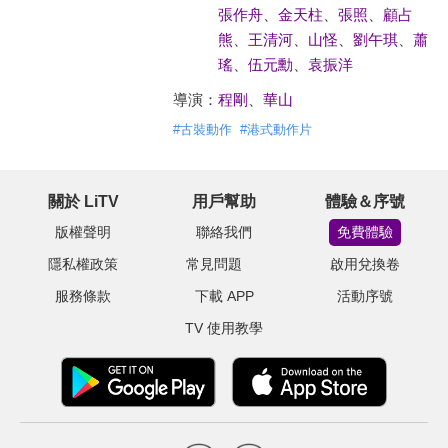
張作舟
、
金天柱
、
張照
、
顧占
熊
、
王清河
、
山怪
、
劉午琪
、
蕭
瑤
、
伍元勳
、
袁振洋
導演：
程剛
、
華山
#
古裝動作
#
港式動作片
關於 LiTV
用戶幫助
體驗＆序號
版權聲明
聯絡我們
免費體驗
隱私權政策
常見問題
啟用兌換卷
服務條款
下載 APP
活動序號
TV 使用教學