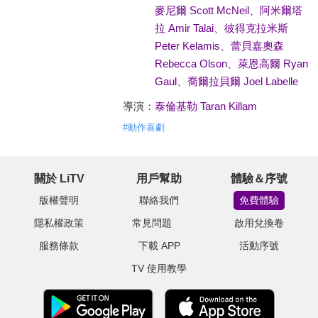
麥尼爾 Scott McNeil
、
阿米爾塔
拉 Amir Talai
、
彼得克拉米斯
Peter Kelamis
、
蕾貝嘉奧森
Rebecca Olson
、
萊恩高爾 Ryan
Gaul
、
喬爾拉貝爾 Joel Labelle
導演：
泰倫基勒 Taran Killam
#
動作喜劇
關於 LiTV
用戶幫助
體驗＆序號
版權聲明
聯絡我們
免費體驗
隱私權政策
常見問題
啟用兌換卷
服務條款
下載 APP
活動序號
TV 使用教學