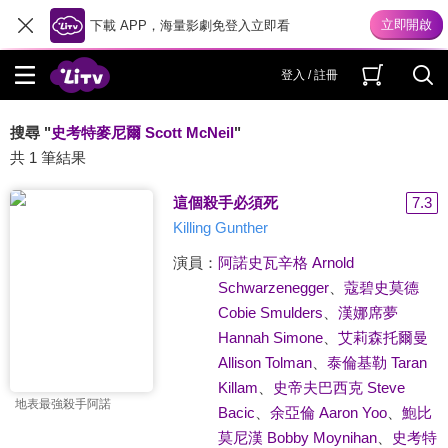
下載 APP，海量影劇免登入立即看
登入 / 註冊
搜尋 "
史考特麥尼爾 Scott McNeil
"
共 1 筆結果
這個殺手必須死
7.3
Killing Gunther
演員：
阿諾史瓦辛格 Arnold
Schwarzenegger
、
蔻碧史莫德
Cobie Smulders
、
漢娜席夢
Hannah Simone
、
艾莉森托爾曼
Allison Tolman
、
泰倫基勒 Taran
Killam
、
史帝夫巴西克 Steve
地表最強殺手阿諾
Bacic
、
余亞倫 Aaron Yoo
、
鮑比
莫尼漢 Bobby Moynihan
、
史考特