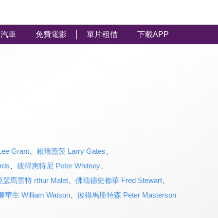
汽車
免費電影
單片租借
下載APP
e Grant
、
賴瑞蓋茨 Larry Gates
、
rds
、
彼得惠特尼 Peter Whitney
、
瑟馬雷特 rthur Malet
、
佛瑞德史都華 Fred Stewart
、
華生 William Watson
、
彼得馬斯特森 Peter Masterson