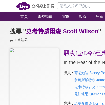
首頁
電視頻道
電影
動漫
兒童
搜尋 "
史考特威爾森 Scott Wilson
"
共 1 筆結果
惡夜追緝令(經
In the Heat of the N
演員：
薛尼鮑迪 Sidney Poit
詹姆斯派特森 James P
克米特默多克 Kermit
昆汀迪恩 Quentin D
導演：
諾曼傑維遜 Norman 