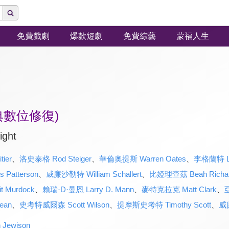
免費戲劇
爆款短劇
免費綜藝
蒙福人生
典數位修復)
ight
ier
、
洛史泰格 Rod Steiger
、
華倫奧提斯 Warren Oates
、
李格蘭特 Le
atterson
、
威廉沙勒特 William Schallert
、
比婭理查茲 Beah Richa
 Murdock
、
賴瑞·D·曼恩 Larry D. Mann
、
麥特克拉克 Matt Clark
、
亞
ean
、
史考特威爾森 Scott Wilson
、
提摩斯史考特 Timothy Scott
、
威廉
Jewison