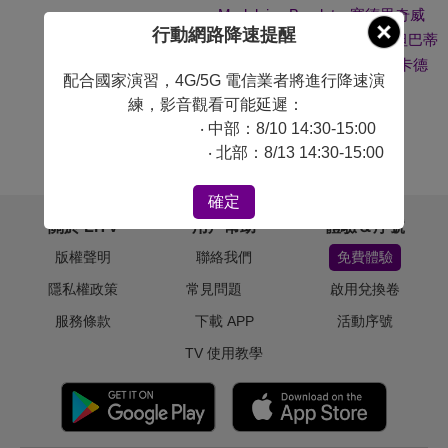
Madeleine Baudot
、
塞德里奇威
行動網路降速提醒
爾施 Cédric Welsch
、
阿斯坦巴蒂
利 Astan Bathily
、
阿卜杜勒卡德
配合國家演習，4G/5G 電信業者將進行降速演
爾霍格 Abdelkader Hoggui
練，影音觀看可能延遲：
導演：
拉德利 Ladj Ly
‧ 中部：8/10 14:30-15:00
‧ 北部：8/13 14:30-15:00
#
政治驚悚
確定
關於 LiTV
用戶幫助
體驗＆序號
版權聲明
聯絡我們
免費體驗
隱私權政策
常見問題
啟用兌換卷
服務條款
下載 APP
活動序號
TV 使用教學