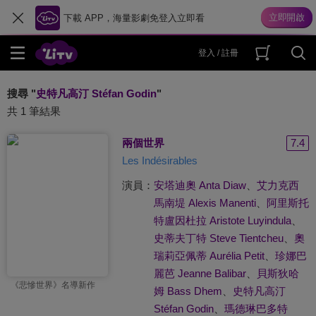
下載 APP，海量影劇免登入立即看
登入 / 註冊
搜尋 "
史特凡高汀 Stéfan Godin
"
共 1 筆結果
兩個世界
7.4
Les Indésirables
演員：
安塔迪奧 Anta Diaw
、
艾力克西
馬南堤 Alexis Manenti
、
阿里斯托
特盧因杜拉 Aristote Luyindula
、
史蒂夫丁特 Steve Tientcheu
、
奧
瑞莉亞佩蒂 Aurélia Petit
、
珍娜巴
麗芭 Jeanne Balibar
、
貝斯狄哈
《悲慘世界》名導新作
姆 Bass Dhem
、
史特凡高汀
Stéfan Godin
、
瑪德琳巴多特