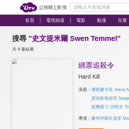
首頁
電視頻道
電影
動漫
兒童
搜尋 "
史文提米爾 Swen Temmel
"
共 4 筆結果
綁票追殺令
Hard Kill
演員：
傑西麥卡菲 Jesse Me
瑟吉歐瑞佐托 Sergio 
提摩西·C·沙利文 Timot
導演：
麥特伊斯坎達里 Matt 