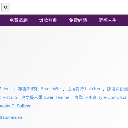
免費戲劇
爆款短劇
免費綜藝
蒙福人生
tcalfe
、
布魯斯威利 Bruce Willis
、
拉拉肯特 Lala Kent
、
娜塔莉伊娃瑪麗 
Rizzuto
、
史文提米爾 Swen Temmel
、
泰勒·J·奧森 Tyler Jon Olson
hy C. Sullivan
Eskandari