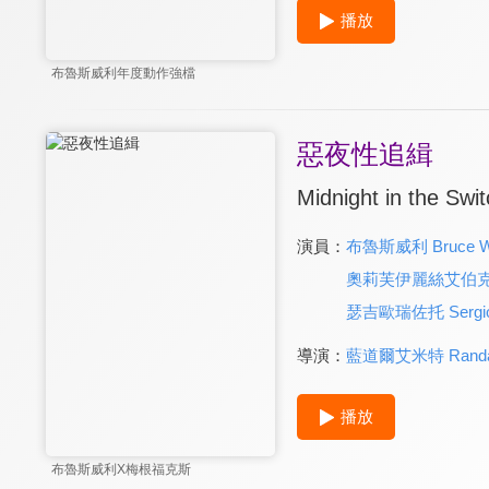
播放
布魯斯威利年度動作強檔
惡夜性追緝
Midnight in the Swi
演員：
布魯斯威利 Bruce Wil
奧莉芙伊麗絲艾伯克隆比 Ol
瑟吉歐瑞佐托 Sergio 
導演：
藍道爾艾米特 Randal
播放
布魯斯威利X梅根福克斯