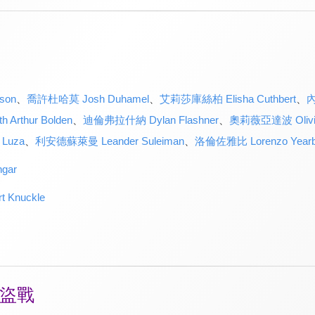
son
、
喬許杜哈莫 Josh Duhamel
、
艾莉莎庫絲柏 Elisha Cuthbert
、
內
Arthur Bolden
、
迪倫弗拉什納 Dylan Flashner
、
奧莉薇亞達波 Olivia
Luza
、
利安德蘇萊曼 Leander Suleiman
、
洛倫佐雅比 Lorenzo Year
gar
Knuckle
盜戰