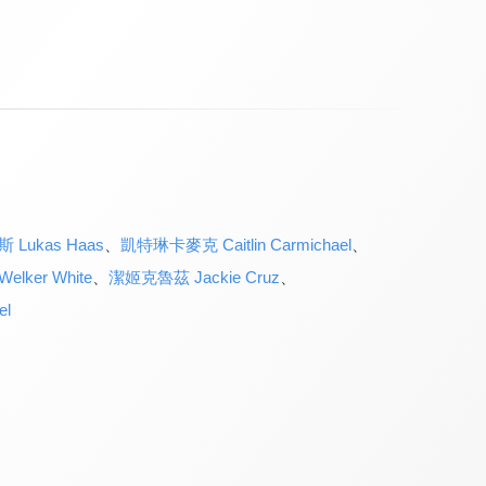
Lukas Haas
、
凱特琳卡麥克 Caitlin Carmichael
、
lker White
、
潔姬克魯茲 Jackie Cruz
、
l