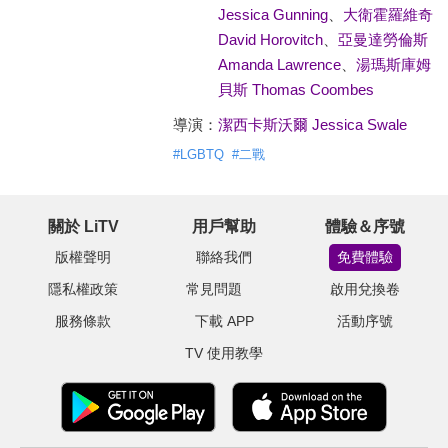
Jessica Gunning
、
大衛霍羅維奇
David Horovitch
、
亞曼達勞倫斯
Amanda Lawrence
、
湯瑪斯庫姆
貝斯 Thomas Coombes
導演：
潔西卡斯沃爾 Jessica Swale
#
LGBTQ
#
二戰
關於 LiTV
用戶幫助
體驗＆序號
版權聲明
聯絡我們
免費體驗
隱私權政策
常見問題
啟用兌換卷
服務條款
下載 APP
活動序號
TV 使用教學