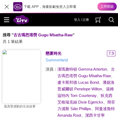
下載 APP，海量影劇免登入立即看
登入 / 註冊
搜尋 "
古古瑪芭塔勞 Gugu Mbatha-Raw
"
共 1 筆結果
戀夏時光
7.9
Summerland
演員：
潔瑪雅特頓 Gemma Arterton
、
古
古瑪芭塔勞 Gugu Mbatha-Raw
、
盧卡斯邦德 Lucas Bond
、
潘妮洛
普威爾頓 Penelope Wilton
、
湯姆
寇特內 Tom Courtenay
、
狄克西
艾格瑞克絲 Dixie Egerickx
、
簡菲
最真摯感動的生命故事
力浦斯 Siân Phillips
、
阿曼達魯特
Amanda Root
、
潔西卡甘寧