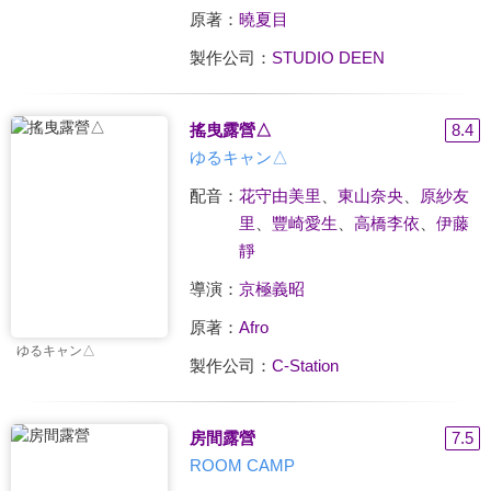
原著：
曉夏目
製作公司：
STUDIO DEEN
搖曳露營△
8.4
ゆるキャン△
配音：
花守由美里
、
東山奈央
、
原紗友
里
、
豐崎愛生
、
高橋李依
、
伊藤
靜
導演：
京極義昭
原著：
Afro
ゆるキャン△
製作公司：
C-Station
房間露營
7.5
ROOM CAMP