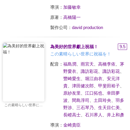
導演：
加藤敏幸
原著：
高橋陽一
製作公司：
david production
為美好的世界獻上祝福！
9.5
この素晴らしい世界に祝福を！
配音：
福島潤
、
雨宮天
、
高橋李依
、
茅
野愛衣
、
諏訪彩花
、
諏訪彩花
、
豐崎愛生
、
堀江由衣
、
安元洋
貴
、
津田健次郎
、
甲斐田裕子
、
原紗友里
、
江口拓也
、
幸田夢
波
、
間島淳司
、
土田玲央
、
羽多
この素晴らしい世界に祝福を！
野涉
、
三石琴乃
、
生天目仁美
、
長嶝高士
、
石川界人
、
井上和彥
導演：
金崎貴臣