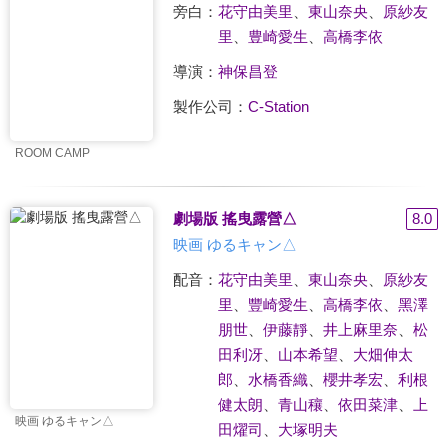
旁白：
花守由美里
、
東山奈央
、
原紗友
里
、
豊崎愛生
、
高橋李依
導演：
神保昌登
製作公司：
C-Station
ROOM CAMP
劇場版 搖曳露營△
8.0
映画 ゆるキャン△
配音：
花守由美里
、
東山奈央
、
原紗友
里
、
豐崎愛生
、
高橋李依
、
黑澤
朋世
、
伊藤靜
、
井上麻里奈
、
松
田利冴
、
山本希望
、
大畑伸太
郎
、
水橋香織
、
櫻井孝宏
、
利根
健太朗
、
青山穰
、
依田菜津
、
上
映画 ゆるキャン△
田燿司
、
大塚明夫