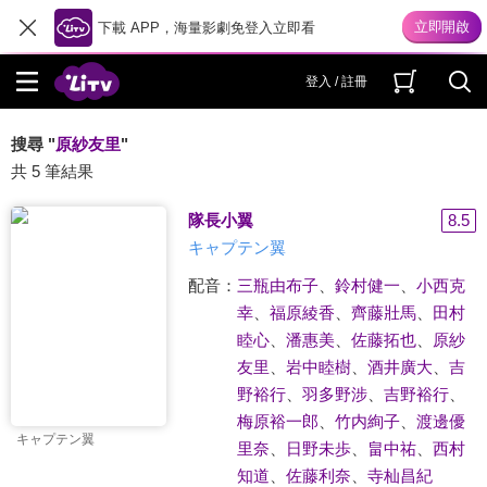
下載 APP，海量影劇免登入立即看
登入 / 註冊
搜尋 "
原紗友里
"
共 5 筆結果
隊長小翼
8.5
キャプテン翼
配音：
三瓶由布子
、
鈴村健一
、
小西克
幸
、
福原綾香
、
齊藤壯馬
、
田村
睦心
、
潘惠美
、
佐藤拓也
、
原紗
友里
、
岩中睦樹
、
酒井廣大
、
吉
野裕行
、
羽多野涉
、
吉野裕行
、
梅原裕一郎
、
竹内絢子
、
渡邊優
キャプテン翼
里奈
、
日野未歩
、
畠中祐
、
西村
知道
、
佐藤利奈
、
寺杣昌紀