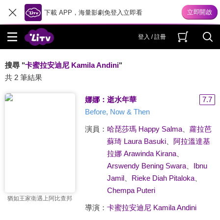
下載 APP，海量影劇免登入立即看
登入 / 註冊
搜尋 "
卡蜜拉安迪尼 Kamila Andini
"
共 2 筆結果
娜娜：逝水年華
7.7
Before, Now & Then
演員：
哈琵莎瑪 Happy Salma
、
蘿拉芭
蘇琦 Laura Basuki
、
阿拉溫達基
拉娜 Arawinda Kirana
、
Arswendy Bening Swara
、
Ibnu
Jamil
、
Rieke Diah Pitaloka
、
Chempa Puteri
猶如王家衛遇上阿比查邦
導演：
卡蜜拉安迪尼 Kamila Andini