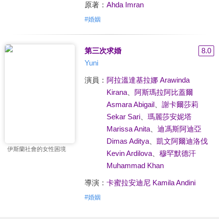
原著：
Ahda Imran
#
婚姻
第三次求婚
8.0
Yuni
演員：
阿拉溫達基拉娜 Arawinda
Kirana
、
阿斯瑪拉阿比蓋爾
Asmara Abigail
、
謝卡爾莎莉
Sekar Sari
、
瑪麗莎安妮塔
Marissa Anita
、
迪馮斯阿迪亞
Dimas Aditya
、
凱文阿爾迪洛伐
伊斯蘭社會的女性困境
Kevin Ardilova
、
穆罕默德汗
Muhammad Khan
導演：
卡蜜拉安迪尼 Kamila Andini
#
婚姻