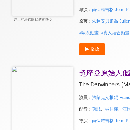
導演：
尚保羅吉格 Jean-Pau
純正的法式幽默借古喻今
原著：
朱利安貝爾喬 Julien B
#
歐系動畫
#
真人結合動畫
播放
超摩登原始人(國
The Darwinners (Ma
演員：
法蘭克艾根錫 Franck 
配音：
孫誠
、
吳佳樺
、
汪
導演：
尚保羅吉格 Jean-Pau