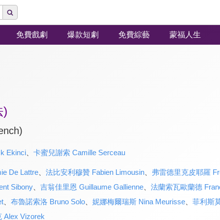
免費戲劇
爆款短劇
免費綜藝
蒙福人生
"
)
ench)
Ekinci
、
卡蜜兒謝索 Camille Serceau
De Lattre
、
法比安利穆贊 Fabien Limousin
、
弗雷德里克皮耶羅 Frédér
t Sibony
、
吉翁佳里恩 Guillaume Gallienne
、
法蘭索瓦歐蘭德 Françoi
t
、
布魯諾索洛 Bruno Solo
、
妮娜梅爾瑞斯 Nina Meurisse
、
菲利斯莫阿提
ex Vizorek