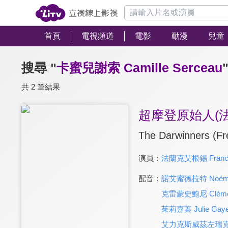
首頁
電視頻道
電影
動漫
兒童
搜尋 "
卡蜜兒謝索 Camille Serceau
共 2 筆結果
超摩登原始人(法
The Darwinners (Fr
演員：
法蘭克艾根錫 Franck 
配音：
諾艾蜜德拉特 Noémie 
克雷蒙史鮑尼 Clémen
茱莉嘉葉 Julie Gaye
艾力克斯威茲左瑞克 Al