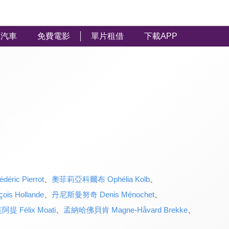
汽車
免費電影
單片租借
下載APP
ic Pierrot
、
奧菲莉亞科爾布 Ophélia Kolb
、
s Hollande
、
丹尼斯曼努奇 Denis Ménochet
、
 Félix Moati
、
孟納哈佛貝肯 Magne-Håvard Brekke
、