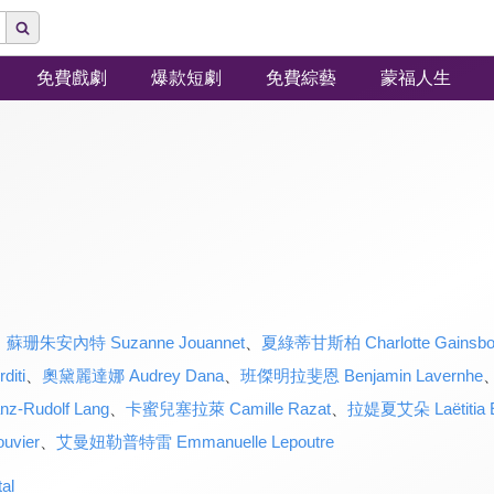
免費戲劇
爆款短劇
免費綜藝
蒙福人生
、
蘇珊朱安內特 Suzanne Jouannet
、
夏綠蒂甘斯柏 Charlotte Gainsbo
iti
、
奧黛麗達娜 Audrey Dana
、
班傑明拉斐恩 Benjamin Lavernhe
Rudolf Lang
、
卡蜜兒塞拉萊 Camille Razat
、
拉媞夏艾朵 Laëtitia 
vier
、
艾曼妞勒普特雷 Emmanuelle Lepoutre
al