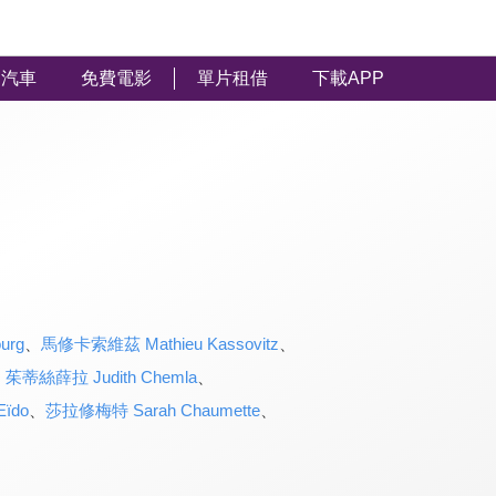
汽車
免費電影
單片租借
下載APP
urg
、
馬修卡索維茲 Mathieu Kassovitz
、
、
茱蒂絲薛拉 Judith Chemla
、
Eïdo
、
莎拉修梅特 Sarah Chaumette
、