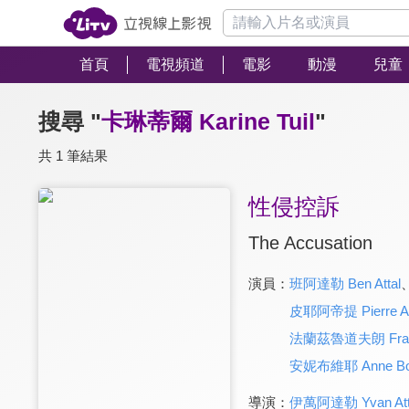
首頁
電視頻道
電影
動漫
兒童
搜尋 "
卡琳蒂爾 Karine Tuil
"
共 1 筆結果
性侵控訴
The Accusation
演員：
班阿達勒 Ben Attal
皮耶阿帝提 Pierre Ard
法蘭茲魯道夫朗 Franz-
安妮布維耶 Anne Bou
導演：
伊萬阿達勒 Yvan Att