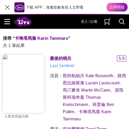
下載 APP，海量影劇免登入立即看
登入 / 註冊
搜尋 "
卡琳塔馬魯 Karin Tammaru
"
共 1 筆結果
最後的哨兵
5.9
Last Sentinel
演員：
凱特柏絲沃 Kate Bosworth
、
路西
恩拉維斯康 Lucien Laviscount
、
馬汀麥肯 Martin McCann
、
湯瑪
斯科瑞奇曼 Thomas
Kretschmann
、
班普倫 Ben
Pullen
、
卡琳塔馬魯 Karin
人類末世啟示錄
Tammaru
導演：
塔內爾圖姆 Tanel Toom