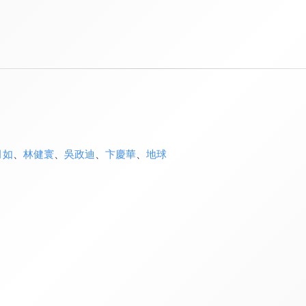
月如
、
林健寰
、
吳政迪
、
卞慶華
、
地球