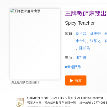
王牌教師麻辣出
Spicy Teacher
演員：
謝祖武
、
林美秀
、
余合明
、
張耀之
、
、
陳柏為
導演：
張哲書
#
職場鬥爭
播放
史上最鬧的老師回來了
Copyright © 2011-
2026
LiTV 立視科技 All Rights Reserved.
營業人名稱：替您錄科技股份有限公司
統一編號：2774008