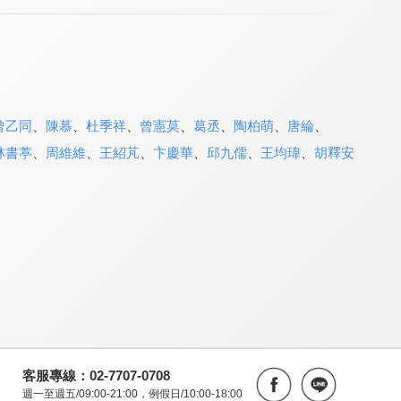
曾乙同
、
陳慕
、
杜季祥
、
曾憲莫
、
葛丞
、
陶柏萌
、
唐綸
、
林書葶
、
周維維
、
王紹芃
、
卞慶華
、
邱九儒
、
王均瑋
、
胡釋安
客服專線：02-7707-0708
週一至週五/09:00-21:00，例假日/10:00-18:00