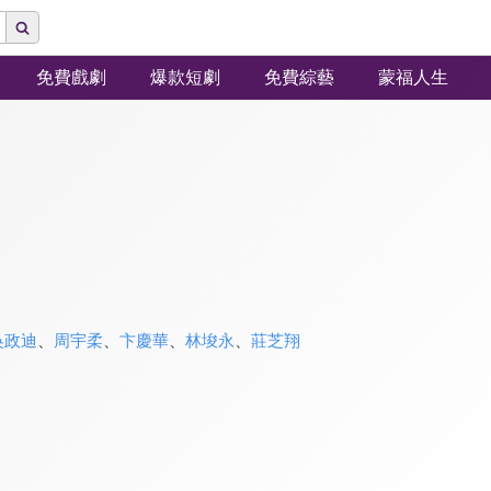
免費戲劇
爆款短劇
免費綜藝
蒙福人生
吳政迪
、
周宇柔
、
卞慶華
、
林埈永
、
莊芝翔