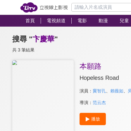
首頁
電視頻道
電影
動漫
兒童
搜尋 "
卞慶華
"
共 3 筆結果
本願路
Hopeless Road
演員：
竇智孔
、
賴薇如
、
導演：
范云杰
播放