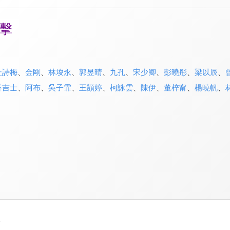
擊
杜詩梅
、
金剛
、
林埈永
、
郭昱晴
、
九孔
、
宋少卿
、
彭曉彤
、
梁以辰
、
香吉士
、
阿布
、
吳子霏
、
王顗婷
、
柯詠雲
、
陳伊
、
董梓甯
、
楊曉帆
、
3