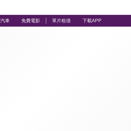
汽車
免費電影
單片租借
下載APP