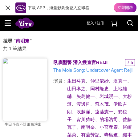
下載 APP，海量影劇免登入立即看
登入 / 註冊
搜尋 "
南明奈
"
共 1 筆結果
臥底型警 潛入搜查官REIJI
7.5
The Mole Song: Undercover Agent Reiji
演員：
生田斗真
、
仲里依紗
、
堤真一
、
山田孝之
、
岡村隆史
、
上地雄
輔
、
矢島健一
、
岩城滉一
、
大杉
漣
、
渡邊哲
、
齊木茂
、
伊吹吾
朗
、
吹越滿
、
遠藤憲一
、
彩也
子
、
皆川猿時
、
的場浩司
、
佐藤
生田斗真不計形象演出
寬子
、
南明奈
、
小宮孝泰
、
尾崎
菜菜
、
有薗芳記
、
寺島進
、
織本