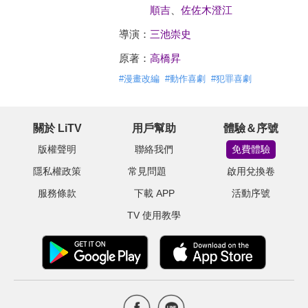
順吉
、
佐佐木澄江
導演：
三池崇史
原著：
高橋昇
#
漫畫改編
#
動作喜劇
#
犯罪喜劇
關於 LiTV
用戶幫助
體驗＆序號
版權聲明
聯絡我們
免費體驗
隱私權政策
常見問題
啟用兌換卷
服務條款
下載 APP
活動序號
TV 使用教學