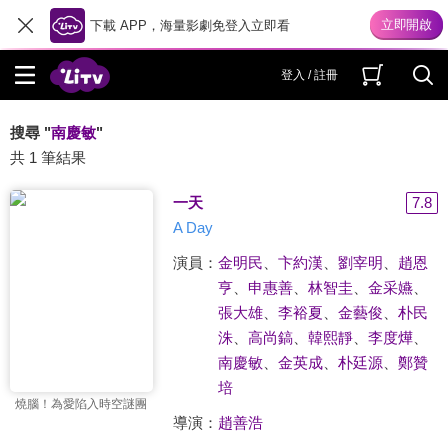
下載 APP，海量影劇免登入立即看
登入 / 註冊
搜尋 "
南慶敏
"
共 1 筆結果
一天
7.8
A Day
演員：
金明民
、
卞約漢
、
劉宰明
、
趙恩
亨
、
申惠善
、
林智圭
、
金采嬿
、
張大雄
、
李裕夏
、
金藝俊
、
朴民
洙
、
高尚鎬
、
韓熙靜
、
李度燁
、
南慶敏
、
金英成
、
朴廷源
、
鄭贊
培
燒腦！為愛陷入時空謎團
導演：
趙善浩