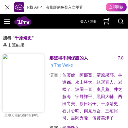
下載 APP，海量影劇免登入立即看
登入 / 註冊
搜尋 "
千原靖史
"
共 1 筆結果
那些得不到保護的人
7.8
In The Wake
演員：
佐藤健
、
阿部寬
、
清原果耶
、
林
遣都
、
永山瑛太
、
緒形直人
、
岩
松了
、
波岡一喜
、
奧貫薰
、
井之
脇海
、
宇野祥平
、
黑田大輔
、
西
田尚美
、
原日出子
、
千原靖史
、
石井心咲
、
鶴見辰吾
、
三宅裕
呈現人性的純粹與掙扎
司
、
吉岡秀隆
、
倍賞美津子
導演：
瀨瀨敬久