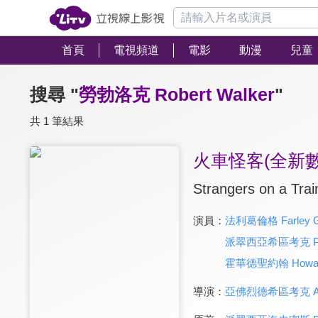
首頁
電視頻道
電影
動漫
兒童
搜尋 "
勞勃洛克 Robert Walker
"
共 1 筆結果
火車怪客(全新
Strangers on a Trai
演員：
法利葛倫格 Farley G
派翠西亞希區考克 Patri
霍華德聖約翰 Howard 
導演：
亞佛烈德希區考克 Alfre