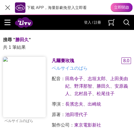
下載 APP，海量影劇免登入立即看
登入 / 註冊
搜尋 "
勝田久
"
共 1 筆結果
凡爾賽玫瑰
8.0
ベルサイユのばら
配音：
田島令子
、
志垣太郎
、
上田美由
紀
、
野澤那智
、
勝田久
、
安原義
人
、
北村昌子
、
松尾佳子
導演：
長濱忠夫
、
出崎統
原著：
池田理代子
ベルサイユのばら
製作公司：
東京電影新社